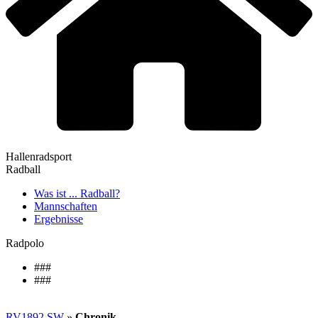
Hallenradsport
Radball
Was ist ... Radball?
Mannschaften
Ergebnisse
Radpolo
###
###
RV1892 SW
»
Chronik