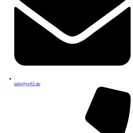
info@rv92.de