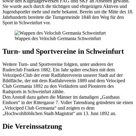
sowie den Kugellagerwerken FAG und SKF an Ansehen gewann.
Sie wurde auch durch die tüchtigen und ehrgeizigen Aktiven und
Jugendsportler mehr und mehr bekannt. Bereits um die Mitte des 18.
Jahrhunderts bereitete die Turngemeinde 1848 den Weg für den
Sport in Schweinfurt vor.
Wappen des Veloclub Germania Schweinfurt
Turn- und Sportvereine in Schweinfurt
Weitere Turn- und Sportvereine folgten, unter anderen der
Ruderclub Franken 1882. Ein Jahr später erschien mit dem
Veloziped-Club der erste Radfahrerverein unserer Stadt auf der
Bildfläche, der mit dem Radfahrverein 1889 und dem Velociped
Club Germania 1892 zu den Vorläufern und Pionieren des
Radsports in Schweinfurt zählte.
Den Anstoß dazu gaben die Männer im damaligen „Gasthaus
Einhorn“ in der Rittergasse 7. Voller Tatendrang gründeten sie einen
„Velociped Club Germania“ und zeigten es dem
„Hochwohllöblichen Stadt-Magistrat“ am 13. Juni 1892 an.
Die Vereinssatzung