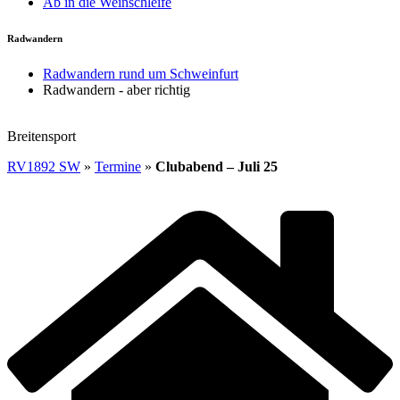
Ab in die Weinschleife
Radwandern
Radwandern rund um Schweinfurt
Radwandern - aber richtig
Breitensport
RV1892 SW
»
Termine
»
Clubabend – Juli 25