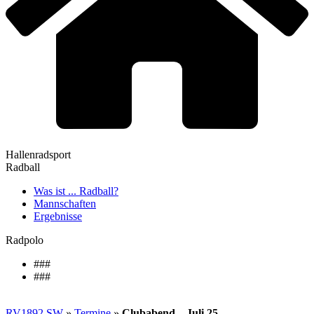
Hallenradsport
Radball
Was ist ... Radball?
Mannschaften
Ergebnisse
Radpolo
###
###
RV1892 SW
»
Termine
»
Clubabend – Juli 25