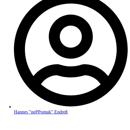
Hannes "nePPomuk" Endreß