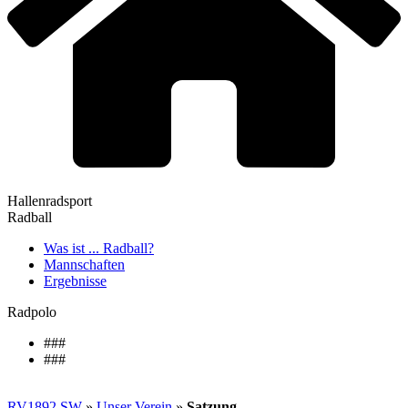
Hallenradsport
Radball
Was ist ... Radball?
Mannschaften
Ergebnisse
Radpolo
###
###
RV1892 SW
»
Unser Verein
»
Satzung