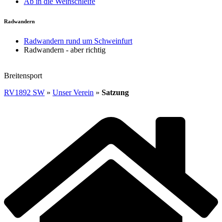
Ab in die Weinschleife
Radwandern
Radwandern rund um Schweinfurt
Radwandern - aber richtig
Breitensport
RV1892 SW
»
Unser Verein
»
Satzung