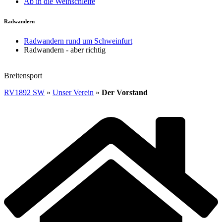
Ab in die Weinschleife
Radwandern
Radwandern rund um Schweinfurt
Radwandern - aber richtig
Breitensport
RV1892 SW
»
Unser Verein
»
Der Vorstand