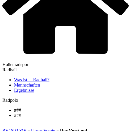
Hallenradsport
Radball
Was ist ... Radball?
Mannschaften
Ergebnisse
Radpolo
###
###
RV1892 SW
»
Unser Verein
»
Der Vorstand